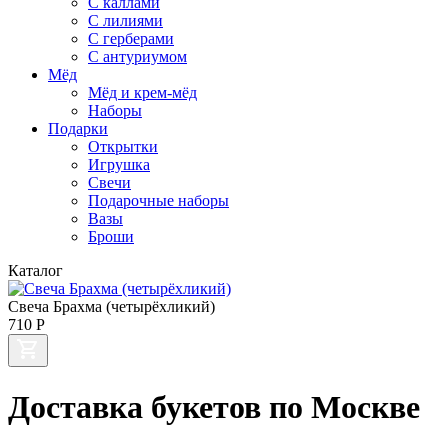
С каллами
C лилиями
С герберами
С антуриумом
Мёд
Мёд и крем-мёд
Наборы
Подарки
Открытки
Игрушка
Свечи
Подарочные наборы
Вазы
Броши
Каталог
Свеча Брахма (четырёхликий)
710
Р
Доставка букетов по Москве