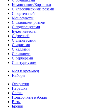
С ромашками
Композиции/Корзинки
С классическими розами
С гортензией
Монобукеты
С садовыми розами
С подсолнухами
Букет невесты
С фрезией
С диантусами
С ирисами
С каллами
C лилиями
С герберами
С антуриумом
Мёд и крем-мёд
Наборы
Открытки
Игрушка
Свечи
Подарочные наборы
Вазы
Броши