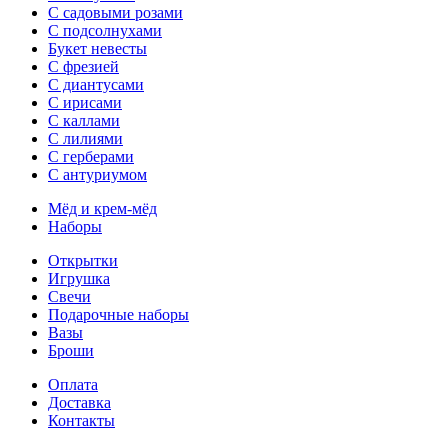
С садовыми розами
С подсолнухами
Букет невесты
С фрезией
С диантусами
С ирисами
С каллами
C лилиями
С герберами
С антуриумом
Мёд и крем-мёд
Наборы
Открытки
Игрушка
Свечи
Подарочные наборы
Вазы
Броши
Оплата
Доставка
Контакты