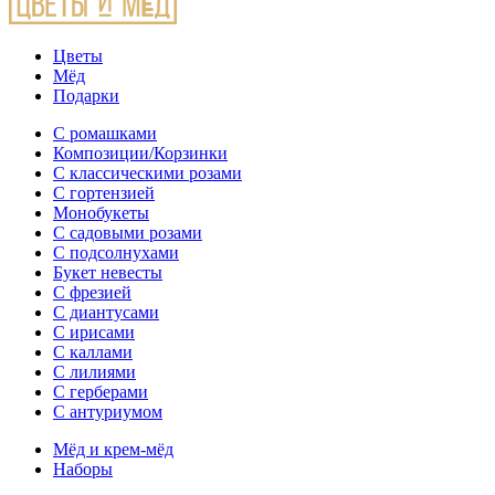
Цветы
Мёд
Подарки
С ромашками
Композиции/Корзинки
С классическими розами
С гортензией
Монобукеты
С садовыми розами
С подсолнухами
Букет невесты
С фрезией
С диантусами
С ирисами
С каллами
C лилиями
С герберами
С антуриумом
Мёд и крем-мёд
Наборы