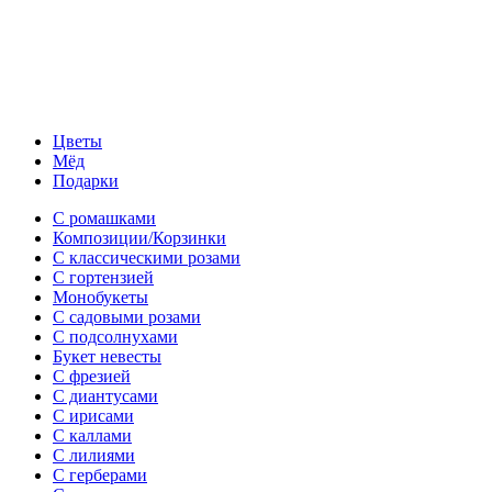
Цветы
Мёд
Подарки
С ромашками
Композиции/Корзинки
С классическими розами
С гортензией
Монобукеты
С садовыми розами
С подсолнухами
Букет невесты
С фрезией
С диантусами
С ирисами
С каллами
C лилиями
С герберами