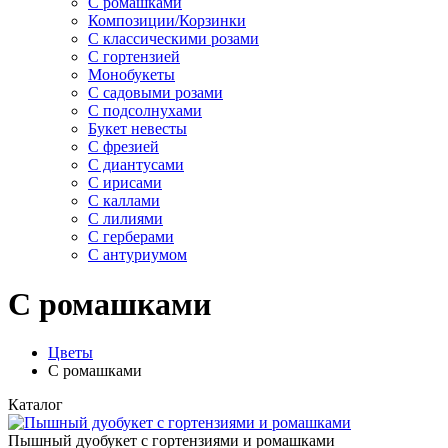
С ромашками
Композиции/Корзинки
С классическими розами
С гортензией
Монобукеты
С садовыми розами
С подсолнухами
Букет невесты
С фрезией
С диантусами
С ирисами
С каллами
C лилиями
С герберами
С антуриумом
С ромашками
Цветы
С ромашками
Каталог
Пышный дуобукет с гортензиями и ромашками