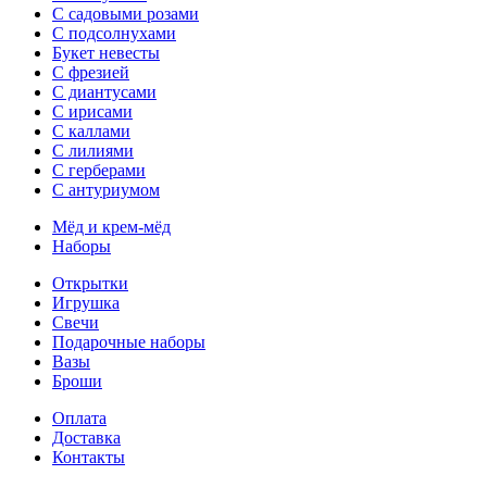
С садовыми розами
С подсолнухами
Букет невесты
С фрезией
С диантусами
С ирисами
С каллами
C лилиями
С герберами
С антуриумом
Мёд и крем-мёд
Наборы
Открытки
Игрушка
Свечи
Подарочные наборы
Вазы
Броши
Оплата
Доставка
Контакты