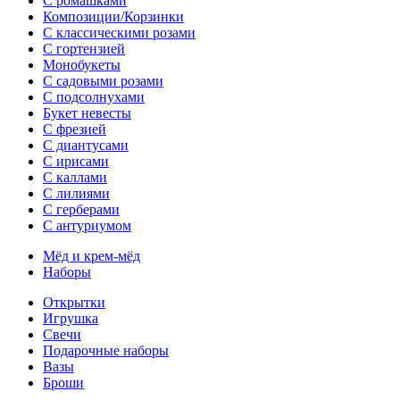
С ромашками
Композиции/Корзинки
С классическими розами
С гортензией
Монобукеты
С садовыми розами
С подсолнухами
Букет невесты
С фрезией
С диантусами
С ирисами
С каллами
C лилиями
С герберами
С антуриумом
Мёд и крем-мёд
Наборы
Открытки
Игрушка
Свечи
Подарочные наборы
Вазы
Броши