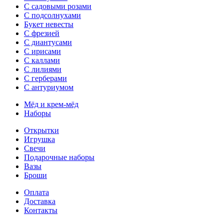
С садовыми розами
С подсолнухами
Букет невесты
С фрезией
С диантусами
С ирисами
С каллами
C лилиями
С герберами
С антуриумом
Мёд и крем-мёд
Наборы
Открытки
Игрушка
Свечи
Подарочные наборы
Вазы
Броши
Оплата
Доставка
Контакты