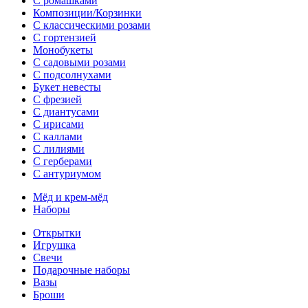
С ромашками
Композиции/Корзинки
С классическими розами
С гортензией
Монобукеты
С садовыми розами
С подсолнухами
Букет невесты
С фрезией
С диантусами
С ирисами
С каллами
C лилиями
С герберами
С антуриумом
Мёд и крем-мёд
Наборы
Открытки
Игрушка
Свечи
Подарочные наборы
Вазы
Броши