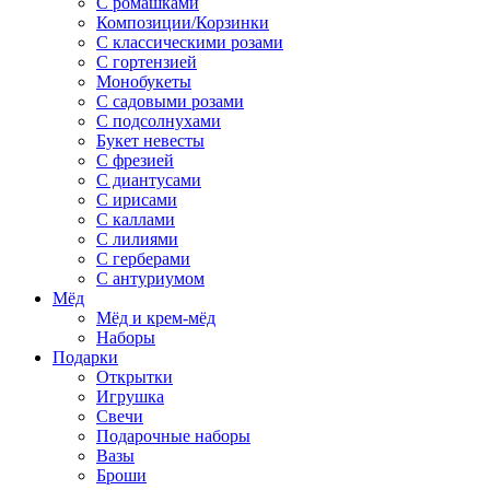
С ромашками
Композиции/Корзинки
С классическими розами
С гортензией
Монобукеты
С садовыми розами
С подсолнухами
Букет невесты
С фрезией
С диантусами
С ирисами
С каллами
C лилиями
С герберами
С антуриумом
Мёд
Мёд и крем-мёд
Наборы
Подарки
Открытки
Игрушка
Свечи
Подарочные наборы
Вазы
Броши