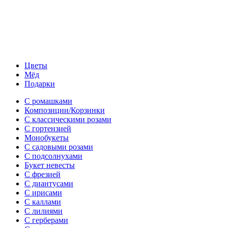
Цветы
Мёд
Подарки
С ромашками
Композиции/Корзинки
С классическими розами
С гортензией
Монобукеты
С садовыми розами
С подсолнухами
Букет невесты
С фрезией
С диантусами
С ирисами
С каллами
C лилиями
С герберами