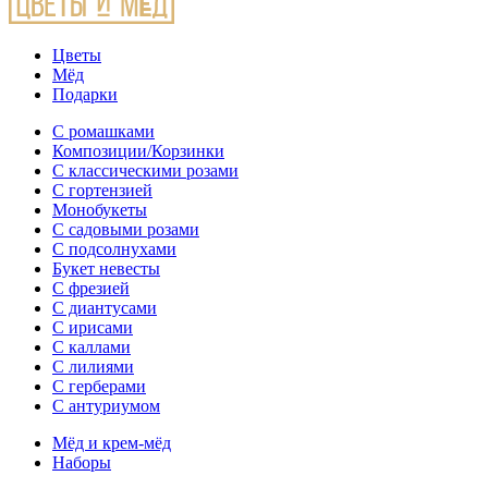
Цветы
Мёд
Подарки
С ромашками
Композиции/Корзинки
С классическими розами
С гортензией
Монобукеты
С садовыми розами
С подсолнухами
Букет невесты
С фрезией
С диантусами
С ирисами
С каллами
C лилиями
С герберами
С антуриумом
Мёд и крем-мёд
Наборы