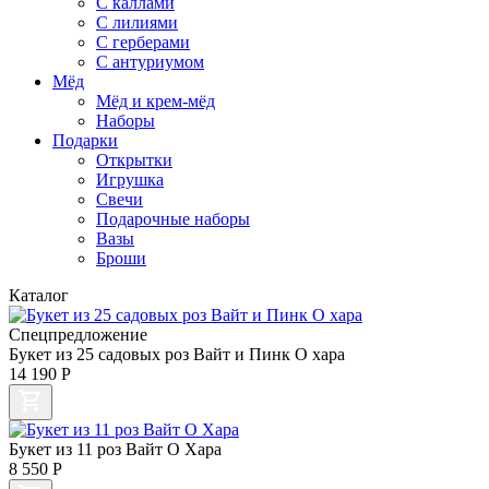
С каллами
C лилиями
С герберами
С антуриумом
Мёд
Мёд и крем-мёд
Наборы
Подарки
Открытки
Игрушка
Свечи
Подарочные наборы
Вазы
Броши
Каталог
Спецпредложение
Букет из 25 садовых роз Вайт и Пинк О хара
14 190
Р
Букет из 11 роз Вайт О Хара
8 550
Р