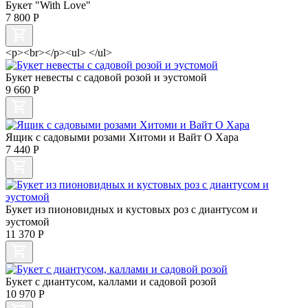
Букет "With Love"
7 800
Р
<p><br></p><ul> </ul>
Букет невесты с садовой розой и эустомой
9 660
Р
Ящик с садовыми розами Хитоми и Вайт О Хара
7 440
Р
Букет из пионовидных и кустовых роз с диантусом и
эустомой
11 370
Р
Букет с диантусом, каллами и садовой розой
10 970
Р