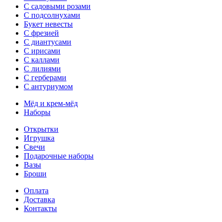
С садовыми розами
С подсолнухами
Букет невесты
С фрезией
С диантусами
С ирисами
С каллами
C лилиями
С герберами
С антуриумом
Мёд и крем-мёд
Наборы
Открытки
Игрушка
Свечи
Подарочные наборы
Вазы
Броши
Оплата
Доставка
Контакты