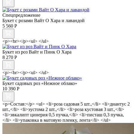
Спецпредложение
Букет с розами Вайт О Хара и лавандой
5 560
Р
<p><br></p><ul> </ul>
Букет из роз Вайт и Пинк О Хара
8 270
Р
<p><br></p><ul> </ul>
Букет садовых роз «Нежное облако»
10 390
Р
<p>Состав:</p> <ul> <li>роза садовая 5 шт.,</li> <li>диантус 2
шт.,</li> <li>эустома 2 шт.,</li> <li>роза кустовая 3 шт.,</li>
<li>эвкалипт цинерия 0,5 пучка,</li> <li>писташ 0,3 пучка,
</li> <li>упаковка в матовую пленку, лента</li> </ul>