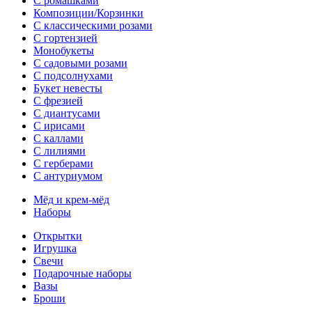
С ромашками
Композиции/Корзинки
С классическими розами
С гортензией
Монобукеты
С садовыми розами
С подсолнухами
Букет невесты
С фрезией
С диантусами
С ирисами
С каллами
C лилиями
С герберами
С антуриумом
Мёд и крем-мёд
Наборы
Открытки
Игрушка
Свечи
Подарочные наборы
Вазы
Броши