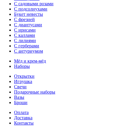
С садовыми розами
С подсолнухами
Букет невесты
С фрезией
С диантусами
С ирисами
С каллами
C лилиями
С герберами
С антуриумом
Мёд и крем-мёд
Наборы
Открытки
Игрушка
Свечи
Подарочные наборы
Вазы
Броши
Оплата
Доставка
Контакты