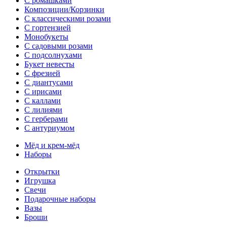
С ромашками
Композиции/Корзинки
С классическими розами
С гортензией
Монобукеты
С садовыми розами
С подсолнухами
Букет невесты
С фрезией
С диантусами
С ирисами
С каллами
C лилиями
С герберами
С антуриумом
Мёд и крем-мёд
Наборы
Открытки
Игрушка
Свечи
Подарочные наборы
Вазы
Броши