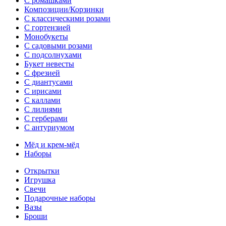
С ромашками
Композиции/Корзинки
С классическими розами
С гортензией
Монобукеты
С садовыми розами
С подсолнухами
Букет невесты
С фрезией
С диантусами
С ирисами
С каллами
C лилиями
С герберами
С антуриумом
Мёд и крем-мёд
Наборы
Открытки
Игрушка
Свечи
Подарочные наборы
Вазы
Броши