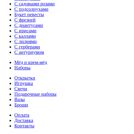
С садовыми розами
С подсолнухами
Букет невесты
С фрезией
С диантусами
С ирисами
С каллами
C лилиями
С герберами
С антуриумом
Мёд и крем-мёд
Наборы
Открытки
Игрушка
Свечи
Подарочные наборы
Вазы
Броши
Оплата
Доставка
Контакты