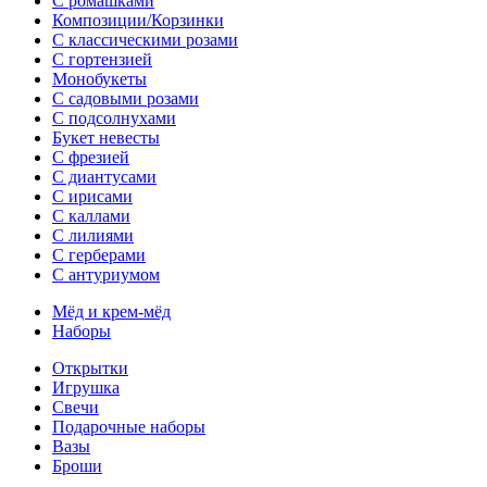
С ромашками
Композиции/Корзинки
С классическими розами
С гортензией
Монобукеты
С садовыми розами
С подсолнухами
Букет невесты
С фрезией
С диантусами
С ирисами
С каллами
C лилиями
С герберами
С антуриумом
Мёд и крем-мёд
Наборы
Открытки
Игрушка
Свечи
Подарочные наборы
Вазы
Броши