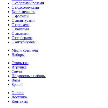
С садовыми розами
С подсолнухами
Букет невесты
С фрезией
С диантусами
С ирисами
С каллами
C лилиями
С герберами
С антуриумом
Мёд и крем-мёд
Наборы
Открытки
Игрушка
Свечи
Подарочные наборы
Вазы
Броши
Оплата
Доставка
Контакты