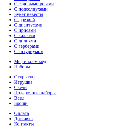
С садовыми розами
С подсолнухами
Букет невесты
С фрезией
С диантусами
С ирисами
С каллами
C лилиями
С герберами
С антуриумом
Мёд и крем-мёд
Наборы
Открытки
Игрушка
Свечи
Подарочные наборы
Вазы
Броши
Оплата
Доставка
Контакты