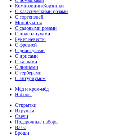
С ромашками
Композиции/Корзинки
С классическими розами
С гортензией
Монобукеты
С садовыми розами
С подсолнухами
Букет невесты
С фрезией
С диантусами
С ирисами
С каллами
C лилиями
С герберами
С антуриумом
Мёд и крем-мёд
Наборы
Открытки
Игрушка
Свечи
Подарочные наборы
Вазы
Броши