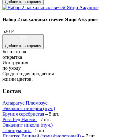
Добавить
в корзину
Набор 2 пасхальных свечей Яйцо Ажурное
520
Р
Добавить
в корзину
Бесплатная
открытка
Инструкция
по уходу
Cредство для продления
жизни цветов.
Состав
Аспарагус Плюмозус
Эвкалипт цинерия (пуч.)
Бруния серебристая
–
5
шт.
Роза Ред Наоми
–
7
шт.
Эвкалипт николи (пуч.)
Талинум, шт.
–
5
шт.
Диантус Винный (темн.фиолетовый)
–
7
шт.