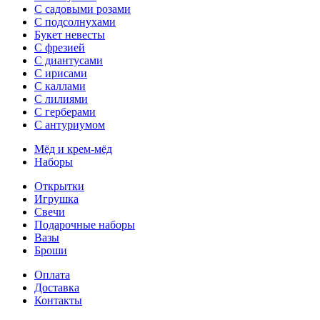
С садовыми розами
С подсолнухами
Букет невесты
С фрезией
С диантусами
С ирисами
С каллами
C лилиями
С герберами
С антуриумом
Мёд и крем-мёд
Наборы
Открытки
Игрушка
Свечи
Подарочные наборы
Вазы
Броши
Оплата
Доставка
Контакты