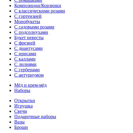
С ромашками
Композиции/Корзинки
С классическими розами
С гортензией
Монобукеты
С садовыми розами
С подсолнухами
Букет невесты
С фрезией
С диантусами
С ирисами
С каллами
C лилиями
С герберами
С антуриумом
Мёд и крем-мёд
Наборы
Открытки
Игрушка
Свечи
Подарочные наборы
Вазы
Броши