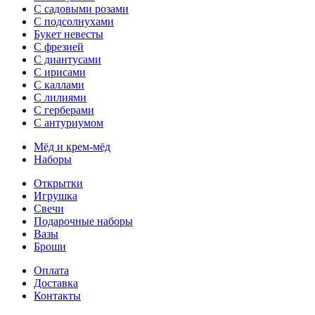
С садовыми розами
С подсолнухами
Букет невесты
С фрезией
С диантусами
С ирисами
С каллами
C лилиями
С герберами
С антуриумом
Мёд и крем-мёд
Наборы
Открытки
Игрушка
Свечи
Подарочные наборы
Вазы
Броши
Оплата
Доставка
Контакты