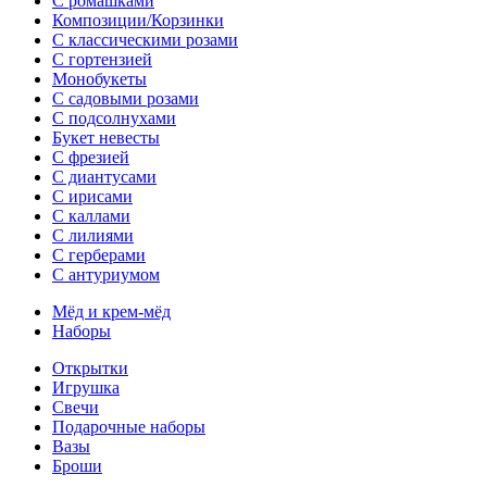
С ромашками
Композиции/Корзинки
С классическими розами
С гортензией
Монобукеты
С садовыми розами
С подсолнухами
Букет невесты
С фрезией
С диантусами
С ирисами
С каллами
C лилиями
С герберами
С антуриумом
Мёд и крем-мёд
Наборы
Открытки
Игрушка
Свечи
Подарочные наборы
Вазы
Броши