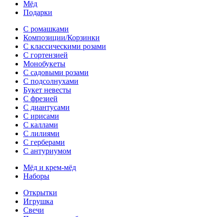
Мёд
Подарки
С ромашками
Композиции/Корзинки
С классическими розами
С гортензией
Монобукеты
С садовыми розами
С подсолнухами
Букет невесты
С фрезией
С диантусами
С ирисами
С каллами
C лилиями
С герберами
С антуриумом
Мёд и крем-мёд
Наборы
Открытки
Игрушка
Свечи