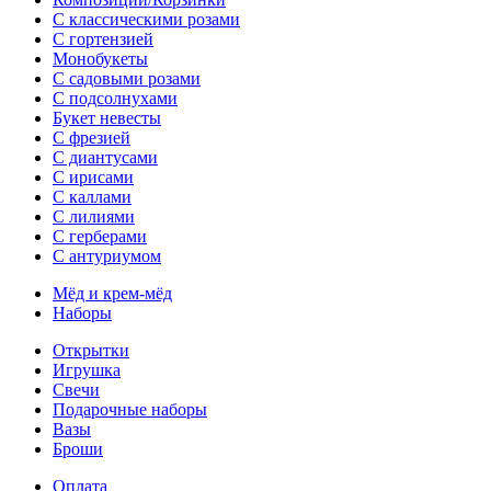
С классическими розами
С гортензией
Монобукеты
С садовыми розами
С подсолнухами
Букет невесты
С фрезией
С диантусами
С ирисами
С каллами
C лилиями
С герберами
С антуриумом
Мёд и крем-мёд
Наборы
Открытки
Игрушка
Свечи
Подарочные наборы
Вазы
Броши
Оплата